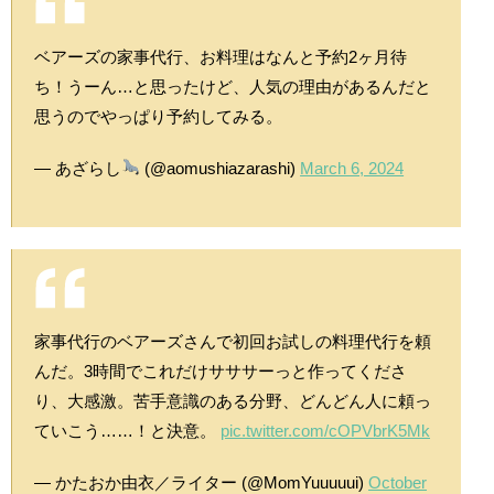
ベアーズの家事代行、お料理はなんと予約2ヶ月待
ち！うーん…と思ったけど、人気の理由があるんだと
思うのでやっぱり予約してみる。
— あざらし
(@aomushiazarashi)
March 6, 2024
家事代行のベアーズさんで初回お試しの料理代行を頼
んだ。3時間でこれだけサササーっと作ってくださ
り、大感激。苦手意識のある分野、どんどん人に頼っ
ていこう……！と決意。
pic.twitter.com/cOPVbrK5Mk
— かたおか由衣／ライター (@MomYuuuuui)
October